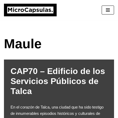
Saltar
al
contenido
Maule
CAP70 – Edificio de los
Servicios Públicos de
Talca
En el corazón de Talca, una ciudad que ha sido testigo
de innumerables episodios históricos y culturales de