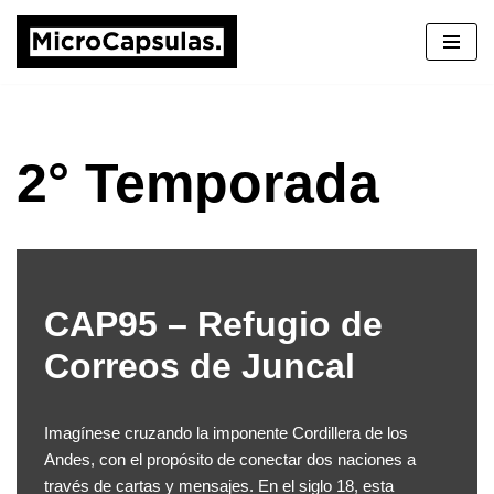
Saltar
al
contenido
2° Temporada
CAP95 – Refugio de
Correos de Juncal
Imagínese cruzando la imponente Cordillera de los
Andes, con el propósito de conectar dos naciones a
través de cartas y mensajes. En el siglo 18, esta