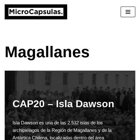
Saltar
al
contenido
Magallanes
CAP20 – Isla Dawson
Isla Dawson es una de las 2.532 islas de los
archipiélagos de la Región de Magallanes y de la
Antártica Chilena, localizadas dentro del área