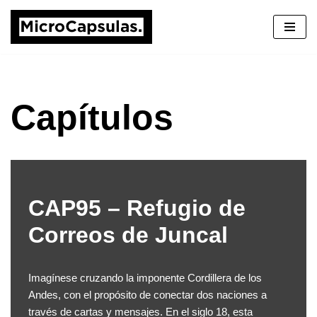
Saltar
al
contenido
Capítulos
CAP95 – Refugio de
Correos de Juncal
Imagínese cruzando la imponente Cordillera de los
Andes, con el propósito de conectar dos naciones a
través de cartas y mensajes. En el siglo 18, esta