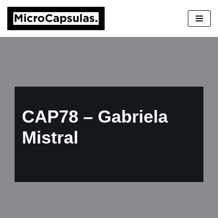
Saltar
al
contenido
CAP78 – Gabriela
Mistral